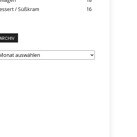
essert / Süßkram
16
ARCHIV
rchiv