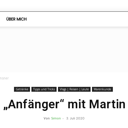
ÜBER MICH
ChefsStuff
ansner
Getränke
Tipps und Tricks
Vlogs | Reisen | Leute
Warenkunde
 „Anfänger“ mit Marti
Von
Simon
-
3. Juli 2020