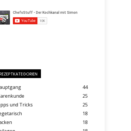
REZEPTKATEGORIEN
auptgang
44
arenkunde
25
ipps und Tricks
25
egetarisch
18
acken
18
eilagen
18