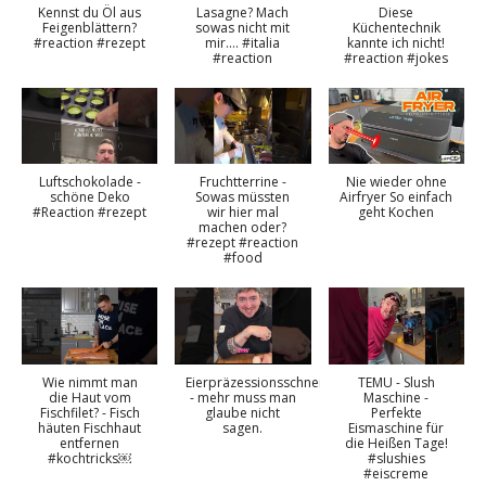
Kennst du Öl aus
Lasagne? Mach
Diese
Feigenblättern?
sowas nicht mit
Küchentechnik
#reaction #rezept
mir…. #italia
kannte ich nicht!
#reaction
#reaction #jokes
Luftschokolade -
Fruchtterrine -
Nie wieder ohne
schöne Deko
Sowas müssten
Airfryer So einfach
#Reaction #rezept
wir hier mal
geht Kochen
machen oder?
#rezept #reaction
#food
Wie nimmt man
Eierpräzessionsschneider
TEMU - Slush
die Haut vom
- mehr muss man
Maschine -
Fischfilet? - Fisch
glaube nicht
Perfekte
häuten Fischhaut
sagen.
Eismaschine für
entfernen
die Heißen Tage!
#kochtricks￼
#slushies
#eiscreme