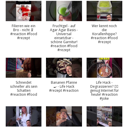
Filieren wie ein
Fruchtgel - auf
Wer kennt noch
Bro - nicht 🦑
Agar Agar Basis -
die
#reaction #food
Universal
Korallenhippe?
#rezept
einsetzbar -
#reaction #food
schöne Garnitur!
#rezept
#reaction #food
#rezept
Schneidet
Bananen Pfanne
Life Hack -
schneller als sein
🍳 - Life Hack
Degrassieren? 😵‍💫
Schatten
#rezept #reaction
genug Internet für
#reaction #food
heute! #reaction
#joke