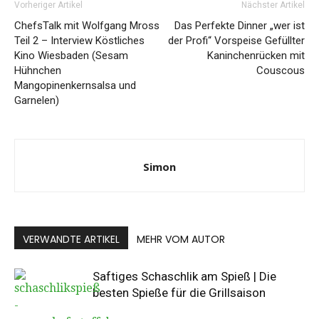
Vorheriger Artikel
Nächster Artikel
ChefsTalk mit Wolfgang Mross
Das Perfekte Dinner „wer ist
Teil 2 – Interview Köstliches
der Profi“ Vorspeise Gefüllter
Kino Wiesbaden (Sesam
Kaninchenrücken mit
Hühnchen
Couscous
Mangopinenkernsalsa und
Garnelen)
Simon
VERWANDTE ARTIKEL
MEHR VOM AUTOR
Saftiges Schaschlik am Spieß | Die
besten Spieße für die Grillsaison